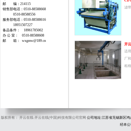
CD
邮 编：214115
滤带
销售部电话：0510-88588668
0510-88588556
服务部电话：0510-88588616
18951507227
备品备件： 18961785002
办 公 室： 0510-88588608
邮 箱：
wxgmw@189.cn
适用
厂
粗格
条间
版权所有： 开云在线-开云在线(中国)科技有限公司官网
公司地址:江苏省无锡新区鸿
经本公