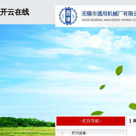
开云在线
- 栏目导航 -
拦污设备