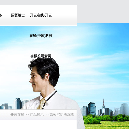
络
招贤纳士
开云在线-开云
在线(中国)科技
有限公司官网
开云在线
>>
产品展示
>>
高效沉淀池系统