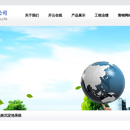
关于我们
开云在线
产品展示
工程业绩
营销网
高效沉淀池系统