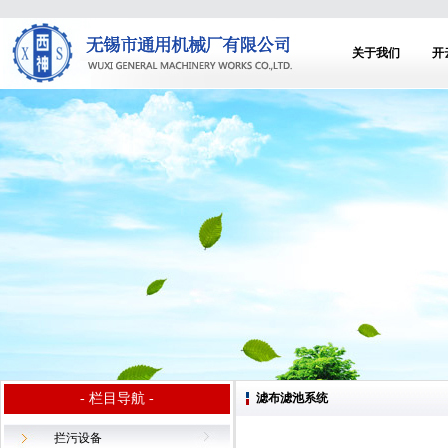
开云在线
关于我们
开
- 栏目导航 -
滤布滤池系统
拦污设备