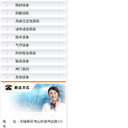
除砂设备
刮吸泥机
高效沉淀池系统
滤布滤池系统
脱水设备
气浮设备
药剂投加系统
输送设备
闸门系列
其他设备
地 址：无锡新区鸿山街道鸿达路112
号