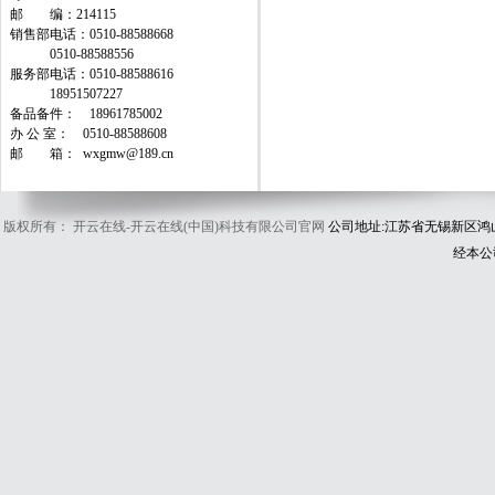
邮 编：214115
销售部电话：0510-88588668
0510-88588556
服务部电话：0510-88588616
18951507227
备品备件： 18961785002
办 公 室： 0510-88588608
邮 箱：
wxgmw@189.cn
版权所有： 开云在线-开云在线(中国)科技有限公司官网
公司地址:江苏省无锡新区鸿
经本公